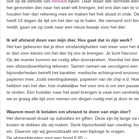
ook op de website van
Amivedi
kijken. Daar staan alle vermiste dier
het gevonden dier naar het asiel wilt brengen, bel ons dan van te v
houden hier dan rekening mee en maken het hok alvast in orde. D
heeft 14 dagen de tijd om het dier op te halen. Als niemand zich binn
meldt, gaan we op zoek naar een nieuw baasje voor het dier.
Ik wil afstand doen van mijn dier. Hoe gaat dat in zijn werk?
Het kan gebeuren dat je door omstandigheden niet meer voor het di
er dan voor kiezen om het dier bij ons te brengen. Je kunt hiervoo
Op die manier kunnen we rustig alles doorspreken. Voordat het dier
een afstandsverklaring tekenen. Samen nemen we vervolgens een li
bijzonderheden betreft het karakter, medische achtergrond enzovo
papieren mee, zoals inentingsbewijs, papieren van de chip e.d. Ho
hebben van het dier, hoe makkelijker het voor ons is om een pass
te vinden. Een huisdier naar het asiel brengen is vaak een verdriet
we er graag alle tijd voor nemen om dingen rustig met je door te n
Waarom moet ik betalen om afstand te doen van mijn dier?
Het dierenasiel draait op subsidies en giften. Deze zijn bij lange na
kosten te dekken die wij maken. Denk bijvoorbeeld aan voeding, ko
etc. Daarom zijn wij genoodzaakt om een bijdrage te vragen.
De afstandskosten voor een hond € 65,--.