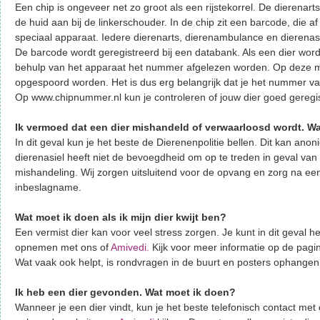
Een chip is ongeveer net zo groot als een rijstekorrel. De dierenart
de huid aan bij de linkerschouder. In de chip zit een barcode, die af
speciaal apparaat. Iedere dierenarts, dierenambulance en dierenasi
De barcode wordt geregistreerd bij een databank. Als een dier wor
behulp van het apparaat het nummer afgelezen worden. Op deze m
opgespoord worden. Het is dus erg belangrijk dat je het nummer van
Op www.chipnummer.nl kun je controleren of jouw dier goed geregis
Ik vermoed dat een dier mishandeld of verwaarloosd wordt. W
In dit geval kun je het beste de Dierenenpolitie bellen. Dit kan anon
dierenasiel heeft niet de bevoegdheid om op te treden in geval van
mishandeling. Wij zorgen uitsluitend voor de opvang en zorg na ee
inbeslagname.
Wat moet ik doen als ik mijn dier kwijt ben?
Een vermist dier kan voor veel stress zorgen. Je kunt in dit geval h
opnemen met ons of
Amivedi
.
Kijk voor meer informatie op de pagi
Wat vaak ook helpt, is rondvragen in de buurt en posters ophangen
Ik heb een dier gevonden. Wat moet ik doen?
Wanneer je een dier vindt, kun je het beste telefonisch contact me