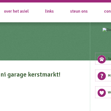
over het asiel
links
steun ons
con
S
ni garage kerstmarkt!
Me
W