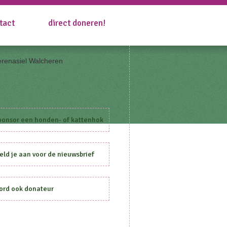
tact
direct doneren!
ponsor een honden- of kattenhok
ld je aan voor de nieuwsbrief
ord ook donateur