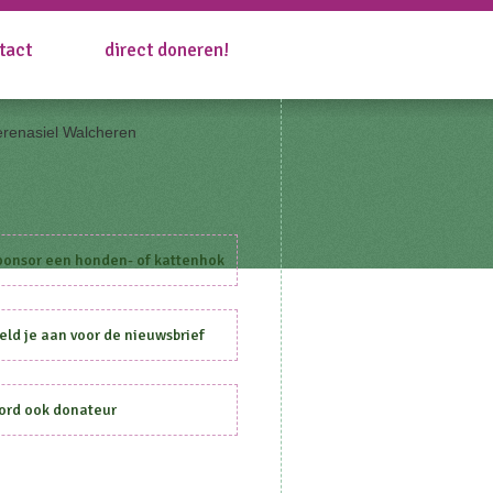
tact
direct doneren!
ponsor een honden- of kattenhok
ld je aan voor de nieuwsbrief
ord ook donateur