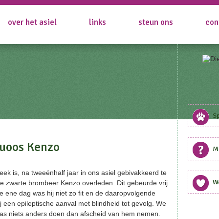
over het asiel
links
steun ons
con
S
tuoos Kenzo
Me
ek is, na tweeënhalf jaar in ons asiel gebivakkeerd te
W
e zwarte brombeer Kenzo overleden. Dit gebeurde vrij
De ene dag was hij niet zo fit en de daaropvolgende
j een epileptische aanval met blindheid tot gevolg. We
as niets anders doen dan afscheid van hem nemen.