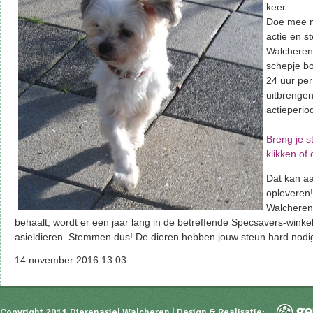
keer.
Doe mee 
actie en s
Walcheren
schepje bo
24 uur pe
uitbrenge
actieperio
Breng je s
klikken of 
Dat kan a
opleveren!
Walcheren
behaalt, wordt er een jaar lang in de betreffende Specsavers-wink
asieldieren. Stemmen dus! De dieren hebben jouw steun hard nodi
14 november 2016 13:03
Copyright 2011 Dierenasiel Walcheren | Design & Realisatie: