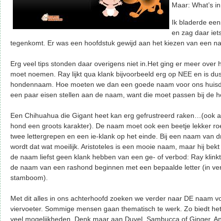
Maar: What’s i
Ik bladerde ee
en zag daar iets
tegenkomt. Er was een hoofdstuk gewijd aan het kiezen van een n
Erg veel tips stonden daar overigens niet in.Het ging er meer over 
moet noemen. Ray lijkt qua klank bijvoorbeeld erg op NEE en is du
hondennaam. Hoe moeten we dan een goede naam voor ons huisd
een paar eisen stellen aan de naam, want die moet passen bij de ho
Een Chihuahua die Gigant heet kan erg gefrustreerd raken…(ook al
hond een groots karakter). De naam moet ook een beetje lekker roep
twee lettergrepen en een ie-klank op het einde. Bij een naam van d
wordt dat wat moeilijk. Aristoteles is een mooie naam, maar hij bekt
de naam liefst geen klank hebben van een ge- of verbod: Ray klin
de naam van een rashond beginnen met een bepaalde letter (in v
stamboom).
Met dit alles in ons achterhoofd zoeken we verder naar DE naam v
viervoeter. Sommige mensen gaan thematisch te werk. Zo biedt het
veel mogelijkheden. Denk maar aan Duvel, Sambucca of Ginger. A