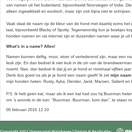
van namen uit het buitenland, bijvoorbeeld Noorwegen of India. Die
alleen ingewikkeld en exotisch, maar zijn ook bijna niet te schrijven.
Vaak slaat de naam op de kleur van de hond met daarbij soms het
taal, bijvoorbeeld Blacky of Spotty. Tegenwoordig kun je boekjes k
honden-namen en via internet zijn er duizenden namen waar je uit 
What’s in a name? Alles!
Namen kunnen deftig, mooi, stoer of vertederend zijn, maar een na
leuk zijn. En dan bedoel ik niet leuk in de zin van de brandweerman 
noemt. Nee, dan bedoel ik dat jij en je hond er minimaal vijftien jaa
Denk dus goed na als je je hond een naam geeft! Ik zet
mijn naa
mijn honden heten: Rusty, Ayka, Dender, Jarid, Maroen, Salient en 
P.S. Ik heb geen kat, maar als ik een kat had zou hij Buurman heten. 
om ’s avonds in de tuin: “Buurman, Buurman, kom dan”, te staan r
05 februari 2016 12:10
Copyright 2011 Dierenasiel Walcheren | Design & Realisatie: