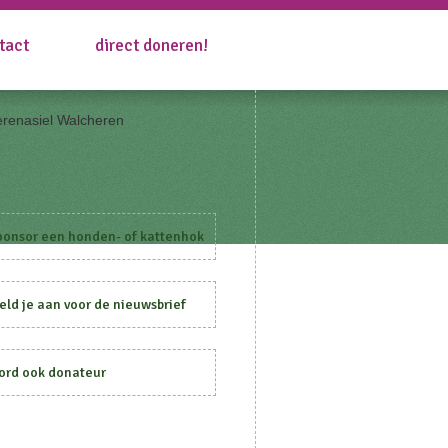
tact
direct doneren!
ponsor een honden- of kattenhok
ld je aan voor de nieuwsbrief
ord ook donateur