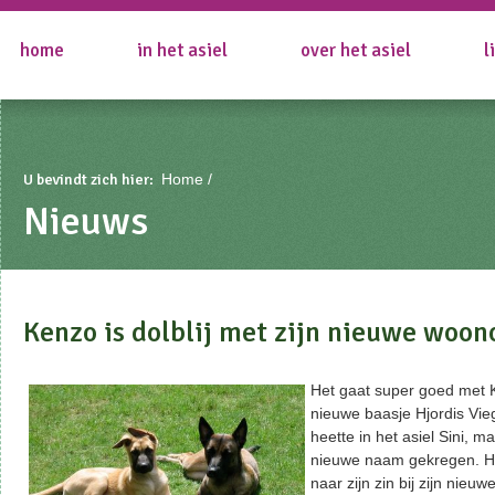
home
in het asiel
over het asiel
l
U bevindt zich hier:
Home
Nieuws
Kenzo is dolblij met zijn nieuwe woo
Het gaat super goed met K
nieuwe baasje Hjordis Vi
heette in het asiel Sini, m
nieuwe naam gekregen. Hij
naar zijn zin bij zijn nieuw